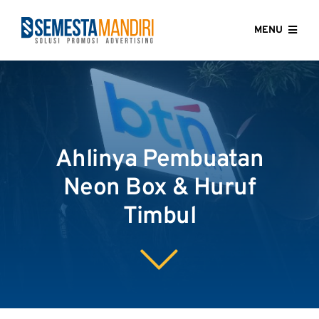
Skip
to
MENU
content
HOME
ABOUT US
Ahlinya Pembuatan
OUR SERVICES
Neon Box & Huruf
GALLERY
Timbul
CONTACT US
BLOG