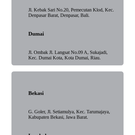
Jl. Kebak Sari No.20, Pemecutan Klod, Kec.
Denpasar Barat, Denpasar, Bali.
Dumai
Jl. Ombak Jl. Langsat No.09 A, Sukajadi,
Kec. Dumai Kota, Kota Dumai, Riau.
Bekasi
G. Goler, Jl. Setiamulya, Kec. Tarumajaya,
Kabupaten Bekasi, Jawa Barat.