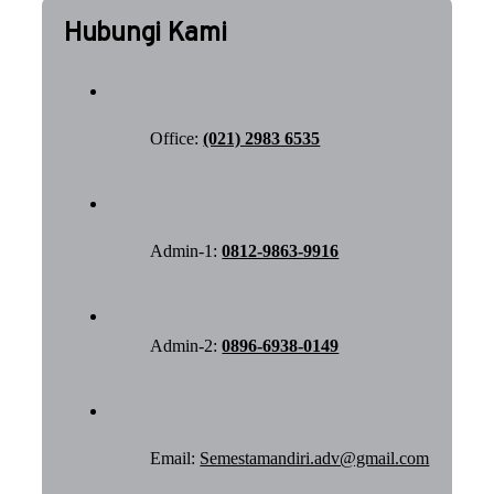
Hubungi Kami
Office:
(021) 2983 6535
Admin-1:
0812-9863-9916
Admin-2:
0896-6938-0149
Email:
Semestamandiri.adv@gmail.com