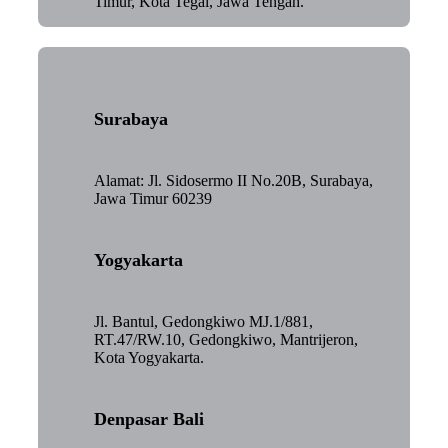
Timur, Kota Tegal, Jawa Tengah.
Surabaya
Alamat: Jl. Sidosermo II No.20B, Surabaya,
Jawa Timur 60239
Yogyakarta
Jl. Bantul, Gedongkiwo MJ.1/881,
RT.47/RW.10, Gedongkiwo, Mantrijeron,
Kota Yogyakarta.
Denpasar Bali