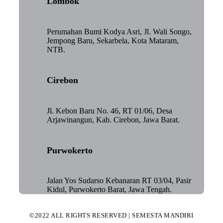
Lombok
Perumahan Bumi Kodya Asri, Jl. Wali Songo,
Jempong Baru, Sekarbela, Kota Mataram,
NTB.
Cirebon
Jl. Kebon Baru No. 46, RT 01/06, Desa
Arjawinangun, Kab. Cirebon, Jawa Barat.
Purwokerto
Jalan Yos Sudarso Kebanaran RT 03/04, Pasir
Kidul, Purwokerto Barat, Jawa Tengah.
©2022 ALL RIGHTS RESERVED | SEMESTA MANDIRI