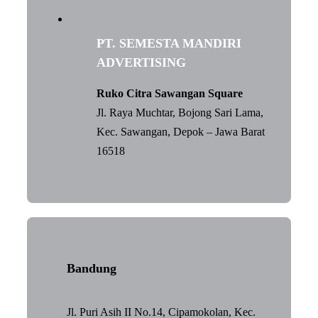
PT. SEMESTA MANDIRI
ADVERTISING
Ruko Citra Sawangan Square
Jl. Raya Muchtar, Bojong Sari Lama,
Kec. Sawangan, Depok – Jawa Barat
16518
Bandung
Jl. Puri Asih II No.14, Cipamokolan, Kec.