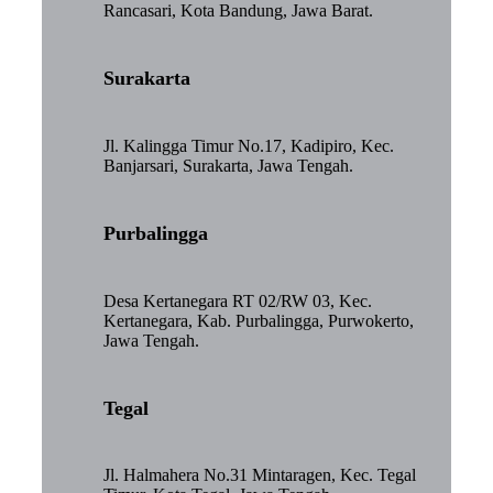
Rancasari, Kota Bandung, Jawa Barat.
Surakarta
Jl. Kalingga Timur No.17, Kadipiro, Kec.
Banjarsari, Surakarta, Jawa Tengah.
Purbalingga
Desa Kertanegara RT 02/RW 03, Kec.
Kertanegara, Kab. Purbalingga, Purwokerto,
Jawa Tengah.
Tegal
Jl. Halmahera No.31 Mintaragen, Kec. Tegal