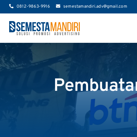
Skip
0812-9863-9916
semestamandiri.adv@gmail.com
to
content
Pembuatan