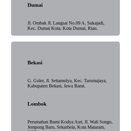
Dumai
Jl. Ombak Jl. Langsat No.09 A, Sukajadi,
Kec. Dumai Kota, Kota Dumai, Riau.
Bekasi
G. Goler, Jl. Setiamulya, Kec. Tarumajaya,
Kabupaten Bekasi, Jawa Barat.
Lombok
Perumahan Bumi Kodya Asri, Jl. Wali Songo,
Jempong Baru, Sekarbela, Kota Mataram,