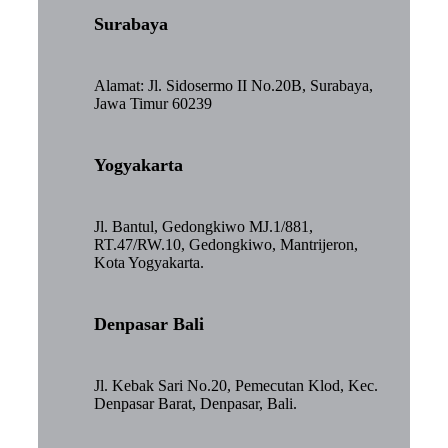
Surabaya
Alamat: Jl. Sidosermo II No.20B, Surabaya,
Jawa Timur 60239
Yogyakarta
Jl. Bantul, Gedongkiwo MJ.1/881,
RT.47/RW.10, Gedongkiwo, Mantrijeron,
Kota Yogyakarta.
Denpasar Bali
Jl. Kebak Sari No.20, Pemecutan Klod, Kec.
Denpasar Barat, Denpasar, Bali.