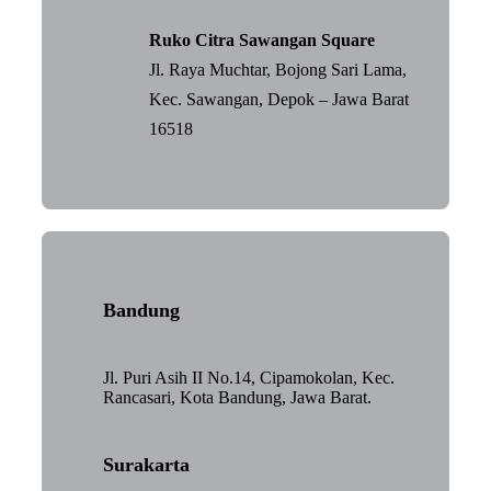
Ruko Citra Sawangan Square
Jl. Raya Muchtar, Bojong Sari Lama,
Kec. Sawangan, Depok – Jawa Barat
16518
Bandung
Jl. Puri Asih II No.14, Cipamokolan, Kec.
Rancasari, Kota Bandung, Jawa Barat.
Surakarta