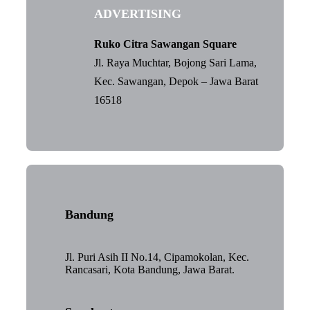
ADVERTISING
Ruko Citra Sawangan Square
Jl. Raya Muchtar, Bojong Sari Lama,
Kec. Sawangan, Depok – Jawa Barat
16518
Bandung
Jl. Puri Asih II No.14, Cipamokolan, Kec.
Rancasari, Kota Bandung, Jawa Barat.