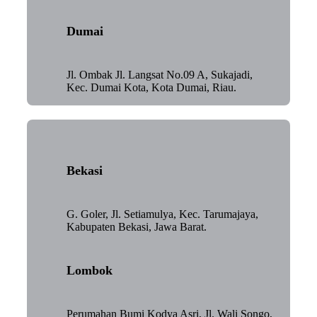
Dumai
Jl. Ombak Jl. Langsat No.09 A, Sukajadi,
Kec. Dumai Kota, Kota Dumai, Riau.
Bekasi
G. Goler, Jl. Setiamulya, Kec. Tarumajaya,
Kabupaten Bekasi, Jawa Barat.
Lombok
Perumahan Bumi Kodya Asri, Jl. Wali Songo,