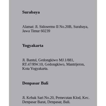
Surabaya
Alamat: Jl. Sidosermo II No.20B, Surabaya,
Jawa Timur 60239
Yogyakarta
Jl. Bantul, Gedongkiwo MJ.1/881,
RT.47/RW.10, Gedongkiwo, Mantrijeron,
Kota Yogyakarta.
Denpasar Bali
Jl. Kebak Sari No.20, Pemecutan Klod, Kec.
Denpasar Barat, Denpasar, Bali.