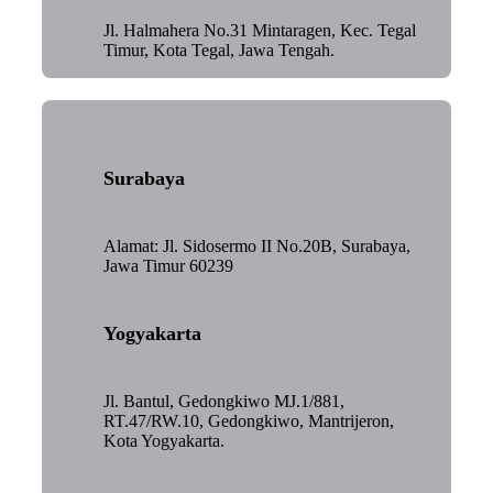
Jl. Halmahera No.31 Mintaragen, Kec. Tegal
Timur, Kota Tegal, Jawa Tengah.
Surabaya
Alamat: Jl. Sidosermo II No.20B, Surabaya,
Jawa Timur 60239
Yogyakarta
Jl. Bantul, Gedongkiwo MJ.1/881,
RT.47/RW.10, Gedongkiwo, Mantrijeron,
Kota Yogyakarta.