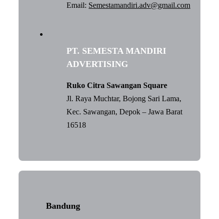
Email:
Semestamandiri.adv@gmail.com
PT. SEMESTA MANDIRI
ADVERTISING
Ruko Citra Sawangan Square
Jl. Raya Muchtar, Bojong Sari Lama,
Kec. Sawangan, Depok – Jawa Barat
16518
Bandung