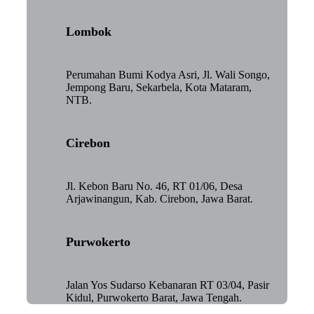
Lombok
Perumahan Bumi Kodya Asri, Jl. Wali Songo,
Jempong Baru, Sekarbela, Kota Mataram,
NTB.
Cirebon
Jl. Kebon Baru No. 46, RT 01/06, Desa
Arjawinangun, Kab. Cirebon, Jawa Barat.
Purwokerto
Jalan Yos Sudarso Kebanaran RT 03/04, Pasir
Kidul, Purwokerto Barat, Jawa Tengah.