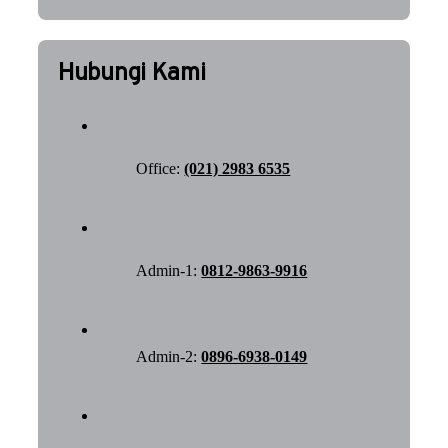
Hubungi Kami
Office:
(021) 2983 6535
Admin-1:
0812-9863-9916
Admin-2:
0896-6938-0149