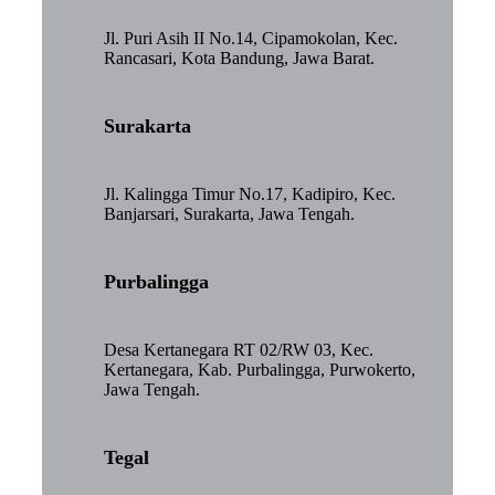
Jl. Puri Asih II No.14, Cipamokolan, Kec.
Rancasari, Kota Bandung, Jawa Barat.
Surakarta
Jl. Kalingga Timur No.17, Kadipiro, Kec.
Banjarsari, Surakarta, Jawa Tengah.
Purbalingga
Desa Kertanegara RT 02/RW 03, Kec.
Kertanegara, Kab. Purbalingga, Purwokerto,
Jawa Tengah.
Tegal