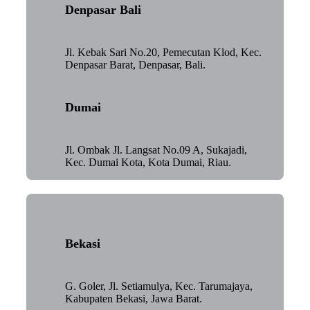
Denpasar Bali
Jl. Kebak Sari No.20, Pemecutan Klod, Kec.
Denpasar Barat, Denpasar, Bali.
Dumai
Jl. Ombak Jl. Langsat No.09 A, Sukajadi,
Kec. Dumai Kota, Kota Dumai, Riau.
Bekasi
G. Goler, Jl. Setiamulya, Kec. Tarumajaya,
Kabupaten Bekasi, Jawa Barat.