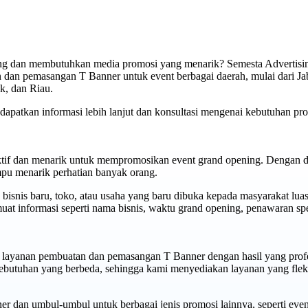
g dan membutuhkan media promosi yang menarik? Semesta Advertisin
an pemasangan T Banner untuk event berbagai daerah, mulai dari Ja
k, dan Riau.
apatkan informasi lebih lanjut dan konsultasi mengenai kebutuhan pr
ktif dan menarik untuk mempromosikan event grand opening. Dengan d
pu menarik perhatian banyak orang.
bisnis baru, toko, atau usaha yang baru dibuka kepada masyarakat lua
at informasi seperti nama bisnis, waktu grand opening, penawaran spe
layanan pembuatan dan pemasangan T Banner dengan hasil yang prof
butuhan yang berbeda, sehingga kami menyediakan layanan yang fleks
r dan umbul-umbul untuk berbagai jenis promosi lainnya, seperti even