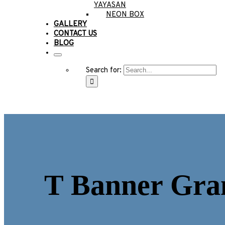
YAYASAN
NEON BOX
GALLERY
CONTACT US
BLOG
Search for:
T Banner Gra