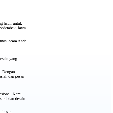
g hadir untuk
bodetabek, Jawa
omosi acara Anda
esain yang
s. Dengan
sial, dan pesan
esional. Kami
ibel dan desain
t besar,