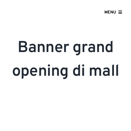
Skip
to
MENU
content
HOME
Banner grand
ABOUT US
OUR SERVICES
opening di mall
GALLERY
CONTACT US
BLOG