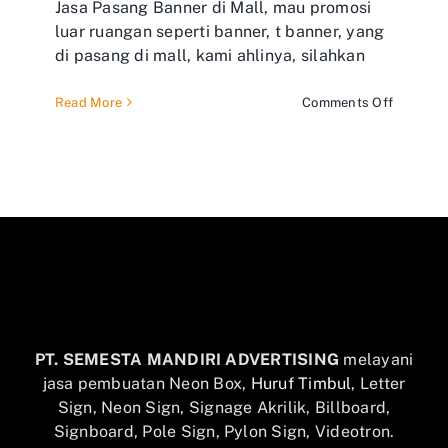
Jasa Pasang Banner di Mall, mau promosi
luar ruangan seperti banner, t banner, yang
di pasang di mall, kami ahlinya, silahkan
on
Read More
Comments Off
Jasa
Pasang
Banner
di
Mall
PT. SEMESTA MANDIRI ADVERTISING
melayani
jasa pembuatan Neon Box,
Huruf Timbul
, Letter
Sign, Neon Sign, Signage Akrilik, Billboard,
Signboard, Pole Sign, Pylon Sign, Videotron.