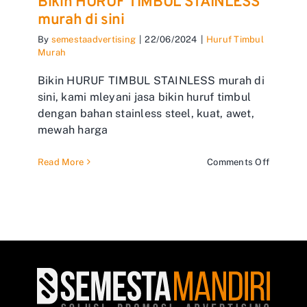
Bikin HURUF TIMBUL STAINLESS
murah di sini
By
semestaadvertising
|
22/06/2024
|
Huruf Timbul
Murah
Bikin HURUF TIMBUL STAINLESS murah di
sini, kami mleyani jasa bikin huruf timbul
dengan bahan stainless steel, kuat, awet,
mewah harga
on
Read More
Comments Off
Bikin
HURUF
TIMBUL
STAINL
murah
di
sini