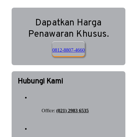
Dapatkan Harga
Penawaran Khusus.
0812-8807-4660
Hubungi Kami
Office:
(021) 2983 6535