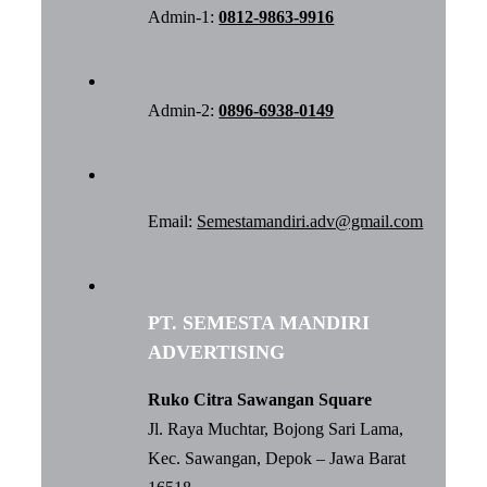
Admin-1:
0812-9863-9916
Admin-2:
0896-6938-0149
Email:
Semestamandiri.adv@gmail.com
PT. SEMESTA MANDIRI
ADVERTISING
Ruko Citra Sawangan Square
Jl. Raya Muchtar, Bojong Sari Lama,
Kec. Sawangan, Depok – Jawa Barat