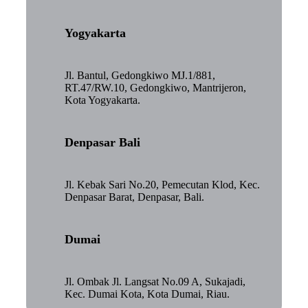
Yogyakarta
Jl. Bantul, Gedongkiwo MJ.1/881,
RT.47/RW.10, Gedongkiwo, Mantrijeron,
Kota Yogyakarta.
Denpasar Bali
Jl. Kebak Sari No.20, Pemecutan Klod, Kec.
Denpasar Barat, Denpasar, Bali.
Dumai
Jl. Ombak Jl. Langsat No.09 A, Sukajadi,
Kec. Dumai Kota, Kota Dumai, Riau.