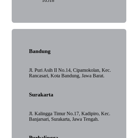
16518
Bandung
Jl. Puri Asih II No.14, Cipamokolan, Kec.
Rancasari, Kota Bandung, Jawa Barat.
Surakarta
Jl. Kalingga Timur No.17, Kadipiro, Kec.
Banjarsari, Surakarta, Jawa Tengah.
Purbalingga