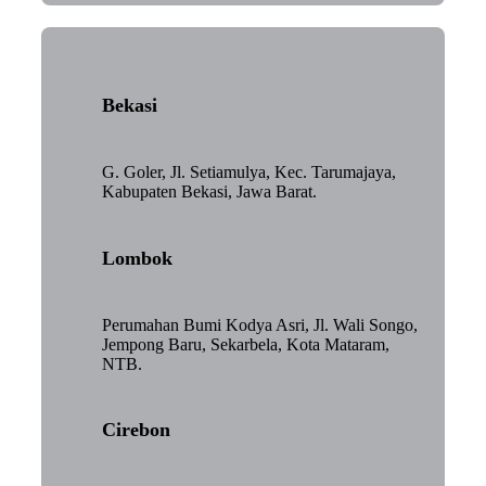
Bekasi
G. Goler, Jl. Setiamulya, Kec. Tarumajaya,
Kabupaten Bekasi, Jawa Barat.
Lombok
Perumahan Bumi Kodya Asri, Jl. Wali Songo,
Jempong Baru, Sekarbela, Kota Mataram,
NTB.
Cirebon