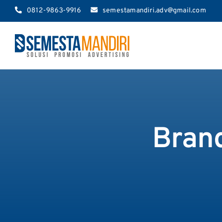
Skip
0812-9863-9916
semestamandiri.adv@gmail.com
to
content
Brand