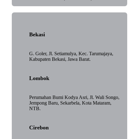
Bekasi
G. Goler, Jl. Setiamulya, Kec. Tarumajaya,
Kabupaten Bekasi, Jawa Barat.
Lombok
Perumahan Bumi Kodya Asri, Jl. Wali Songo,
Jempong Baru, Sekarbela, Kota Mataram,
NTB.
Cirebon