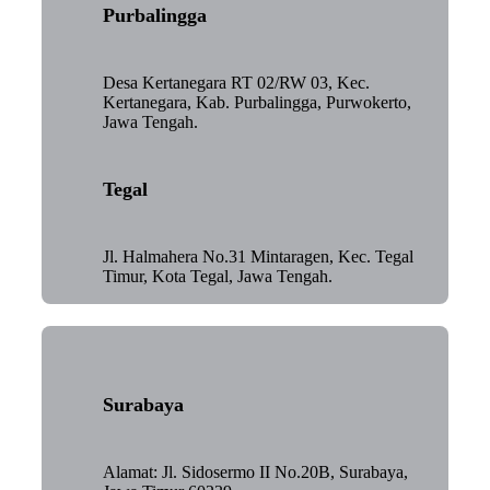
Purbalingga
Desa Kertanegara RT 02/RW 03, Kec.
Kertanegara, Kab. Purbalingga, Purwokerto,
Jawa Tengah.
Tegal
Jl. Halmahera No.31 Mintaragen, Kec. Tegal
Timur, Kota Tegal, Jawa Tengah.
Surabaya
Alamat: Jl. Sidosermo II No.20B, Surabaya,