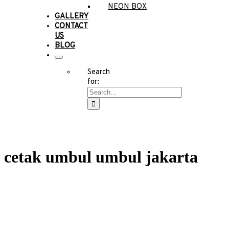
NEON BOX
GALLERY
CONTACT
US
BLOG
Search
for:
cetak umbul umbul jakarta