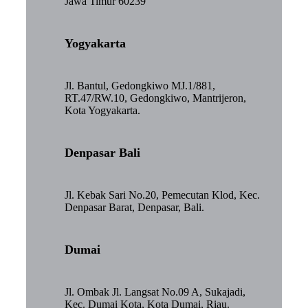
Jawa Timur 60239
Yogyakarta
Jl. Bantul, Gedongkiwo MJ.1/881,
RT.47/RW.10, Gedongkiwo, Mantrijeron,
Kota Yogyakarta.
Denpasar Bali
Jl. Kebak Sari No.20, Pemecutan Klod, Kec.
Denpasar Barat, Denpasar, Bali.
Dumai
Jl. Ombak Jl. Langsat No.09 A, Sukajadi,
Kec. Dumai Kota, Kota Dumai, Riau.