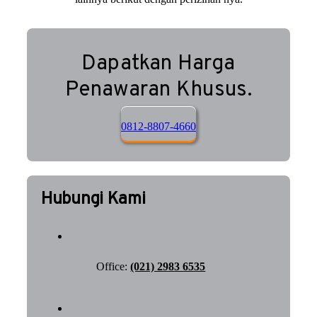
Dapatkan Harga
Penawaran Khusus.
0812-8807-4660
Hubungi Kami
Office:
(021) 2983 6535