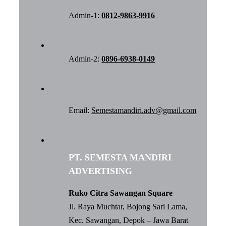
Admin-1:
0812-9863-9916
Admin-2:
0896-6938-0149
Email:
Semestamandiri.adv@gmail.com
PT. SEMESTA MANDIRI
ADVERTISING
Ruko Citra Sawangan Square
Jl. Raya Muchtar, Bojong Sari Lama,
Kec. Sawangan, Depok – Jawa Barat