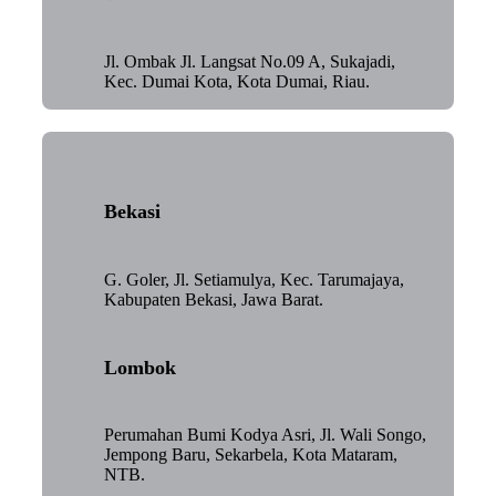
Jl. Ombak Jl. Langsat No.09 A, Sukajadi,
Kec. Dumai Kota, Kota Dumai, Riau.
Bekasi
G. Goler, Jl. Setiamulya, Kec. Tarumajaya,
Kabupaten Bekasi, Jawa Barat.
Lombok
Perumahan Bumi Kodya Asri, Jl. Wali Songo,
Jempong Baru, Sekarbela, Kota Mataram,
NTB.