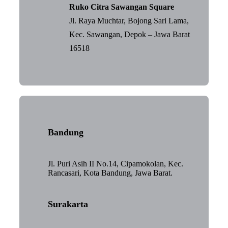
Ruko Citra Sawangan Square
Jl. Raya Muchtar, Bojong Sari Lama,
Kec. Sawangan, Depok – Jawa Barat
16518
Bandung
Jl. Puri Asih II No.14, Cipamokolan, Kec.
Rancasari, Kota Bandung, Jawa Barat.
Surakarta