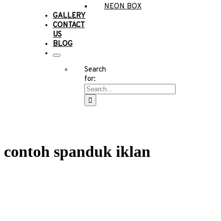
NEON BOX
GALLERY
CONTACT
US
BLOG
Search
for:
contoh spanduk iklan