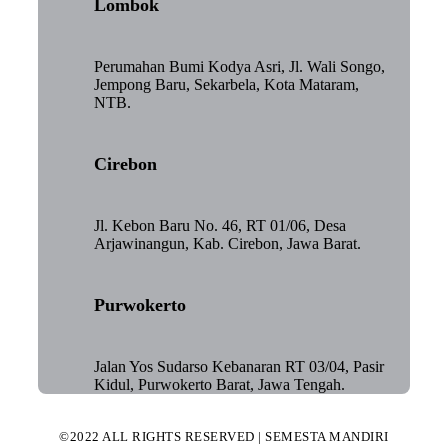
Lombok
Perumahan Bumi Kodya Asri, Jl. Wali Songo,
Jempong Baru, Sekarbela, Kota Mataram,
NTB.
Cirebon
Jl. Kebon Baru No. 46, RT 01/06, Desa
Arjawinangun, Kab. Cirebon, Jawa Barat.
Purwokerto
Jalan Yos Sudarso Kebanaran RT 03/04, Pasir
Kidul, Purwokerto Barat, Jawa Tengah.
©2022 ALL RIGHTS RESERVED | SEMESTA MANDIRI