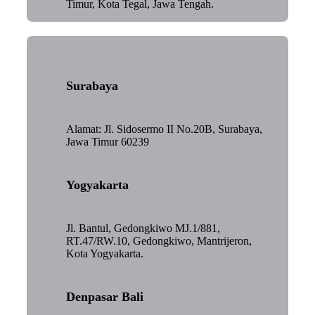
Timur, Kota Tegal, Jawa Tengah.
Surabaya
Alamat: Jl. Sidosermo II No.20B, Surabaya,
Jawa Timur 60239
Yogyakarta
Jl. Bantul, Gedongkiwo MJ.1/881,
RT.47/RW.10, Gedongkiwo, Mantrijeron,
Kota Yogyakarta.
Denpasar Bali