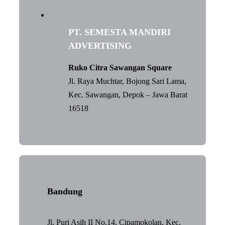
PT. SEMESTA MANDIRI
ADVERTISING
Ruko Citra Sawangan Square
Jl. Raya Muchtar, Bojong Sari Lama,
Kec. Sawangan, Depok – Jawa Barat
16518
Bandung
Jl. Puri Asih II No.14, Cipamokolan, Kec.