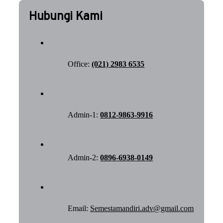
Hubungi Kami
Office:
(021) 2983 6535
Admin-1:
0812-9863-9916
Admin-2:
0896-6938-0149
Email:
Semestamandiri.adv@gmail.com