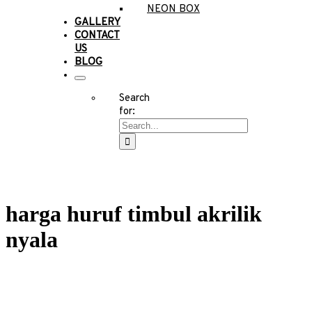
NEON BOX
GALLERY
CONTACT
US
BLOG
Search
for:
harga huruf timbul akrilik
nyala