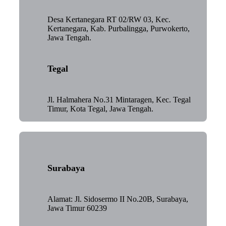
Desa Kertanegara RT 02/RW 03, Kec.
Kertanegara, Kab. Purbalingga, Purwokerto,
Jawa Tengah.
Tegal
Jl. Halmahera No.31 Mintaragen, Kec. Tegal
Timur, Kota Tegal, Jawa Tengah.
Surabaya
Alamat: Jl. Sidosermo II No.20B, Surabaya,
Jawa Timur 60239