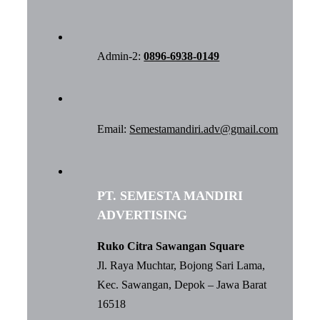
Admin-2:
0896-6938-0149
Email:
Semestamandiri.adv@gmail.com
PT. SEMESTA MANDIRI
ADVERTISING
Ruko Citra Sawangan Square
Jl. Raya Muchtar, Bojong Sari Lama,
Kec. Sawangan, Depok – Jawa Barat
16518