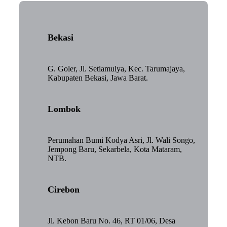
Bekasi
G. Goler, Jl. Setiamulya, Kec. Tarumajaya,
Kabupaten Bekasi, Jawa Barat.
Lombok
Perumahan Bumi Kodya Asri, Jl. Wali Songo,
Jempong Baru, Sekarbela, Kota Mataram,
NTB.
Cirebon
Jl. Kebon Baru No. 46, RT 01/06, Desa