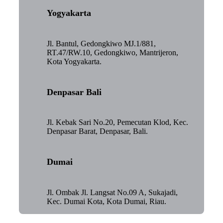
Yogyakarta
Jl. Bantul, Gedongkiwo MJ.1/881,
RT.47/RW.10, Gedongkiwo, Mantrijeron,
Kota Yogyakarta.
Denpasar Bali
Jl. Kebak Sari No.20, Pemecutan Klod, Kec.
Denpasar Barat, Denpasar, Bali.
Dumai
Jl. Ombak Jl. Langsat No.09 A, Sukajadi,
Kec. Dumai Kota, Kota Dumai, Riau.