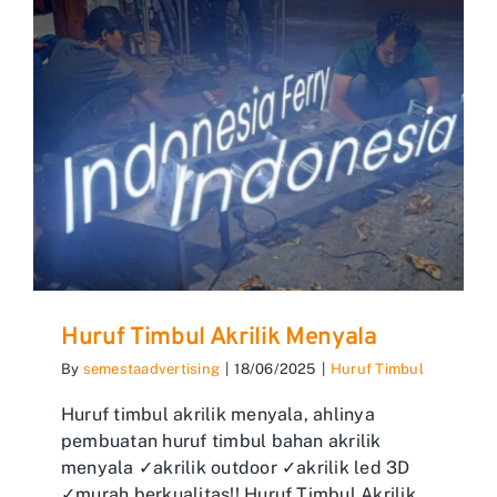
Huruf Timbul Akrilik Menyala
By
semestaadvertising
|
18/06/2025
|
Huruf Timbul
Huruf timbul akrilik menyala, ahlinya
pembuatan huruf timbul bahan akrilik
menyala ✓akrilik outdoor ✓akrilik led 3D
✓murah berkualitas!! Huruf Timbul Akrilik