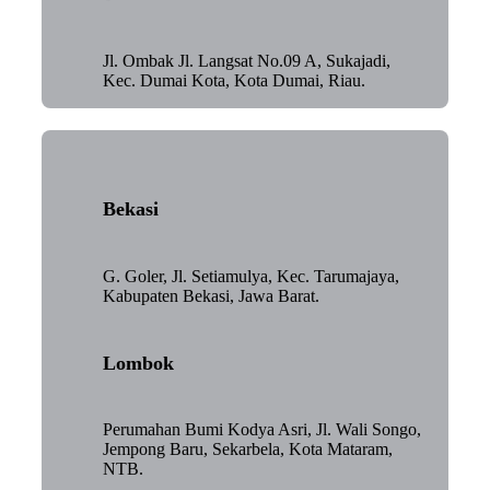
Jl. Ombak Jl. Langsat No.09 A, Sukajadi,
Kec. Dumai Kota, Kota Dumai, Riau.
Bekasi
G. Goler, Jl. Setiamulya, Kec. Tarumajaya,
Kabupaten Bekasi, Jawa Barat.
Lombok
Perumahan Bumi Kodya Asri, Jl. Wali Songo,
Jempong Baru, Sekarbela, Kota Mataram,
NTB.