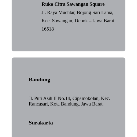
Ruko Citra Sawangan Square
Jl. Raya Muchtar, Bojong Sari Lama,
Kec. Sawangan, Depok – Jawa Barat
16518
Bandung
Jl. Puri Asih II No.14, Cipamokolan, Kec.
Rancasari, Kota Bandung, Jawa Barat.
Surakarta