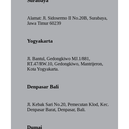
Surabaya
Alamat: Jl. Sidosermo II No.20B, Surabaya,
Jawa Timur 60239
Yogyakarta
Jl. Bantul, Gedongkiwo MJ.1/881,
RT.47/RW.10, Gedongkiwo, Mantrijeron,
Kota Yogyakarta.
Denpasar Bali
Jl. Kebak Sari No.20, Pemecutan Klod, Kec.
Denpasar Barat, Denpasar, Bali.
Dumai