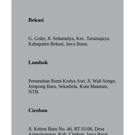
Bekasi
G. Goler, Jl. Setiamulya, Kec. Tarumajaya,
Kabupaten Bekasi, Jawa Barat.
Lombok
Perumahan Bumi Kodya Asri, Jl. Wali Songo,
Jempong Baru, Sekarbela, Kota Mataram,
NTB.
Cirebon
Jl. Kebon Baru No. 46, RT 01/06, Desa
Arjawinangun, Kab. Cirebon, Jawa Barat.