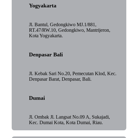
Yogyakarta
Jl. Bantul, Gedongkiwo MJ.1/881,
RT.47/RW.10, Gedongkiwo, Mantrijeron,
Kota Yogyakarta.
Denpasar Bali
Jl. Kebak Sari No.20, Pemecutan Klod, Kec.
Denpasar Barat, Denpasar, Bali.
Dumai
Jl. Ombak Jl. Langsat No.09 A, Sukajadi,
Kec. Dumai Kota, Kota Dumai, Riau.