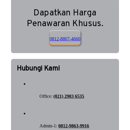
Dapatkan Harga
Penawaran Khusus.
0812-8807-4660
Hubungi Kami
Office:
(021) 2983 6535
Admin-1:
0812-9863-9916