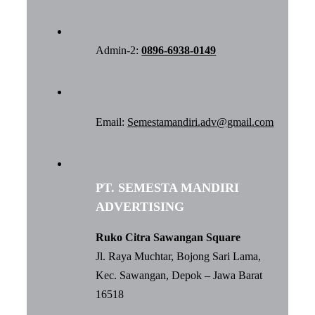
Admin-2:
0896-6938-0149
Email:
Semestamandiri.adv@gmail.com
PT. SEMESTA MANDIRI
ADVERTISING
Ruko Citra Sawangan Square
Jl. Raya Muchtar, Bojong Sari Lama,
Kec. Sawangan, Depok – Jawa Barat
16518