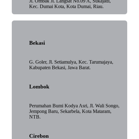
Jl. Ombak Jl. Langsat No.09 A, Sukajadi,
Kec. Dumai Kota, Kota Dumai, Riau.
Bekasi
G. Goler, Jl. Setiamulya, Kec. Tarumajaya,
Kabupaten Bekasi, Jawa Barat.
Lombok
Perumahan Bumi Kodya Asri, Jl. Wali Songo,
Jempong Baru, Sekarbela, Kota Mataram,
NTB.
Cirebon