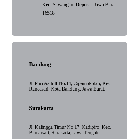
Kec. Sawangan, Depok – Jawa Barat
16518
Bandung
Jl. Puri Asih II No.14, Cipamokolan, Kec.
Rancasari, Kota Bandung, Jawa Barat.
Surakarta
Jl. Kalingga Timur No.17, Kadipiro, Kec.
Banjarsari, Surakarta, Jawa Tengah.