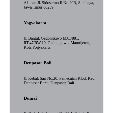
Alamat: Jl. Sidosermo II No.20B, Surabaya,
Jawa Timur 60239
Yogyakarta
Jl. Bantul, Gedongkiwo MJ.1/881,
RT.47/RW.10, Gedongkiwo, Mantrijeron,
Kota Yogyakarta.
Denpasar Bali
Jl. Kebak Sari No.20, Pemecutan Klod, Kec.
Denpasar Barat, Denpasar, Bali.
Dumai