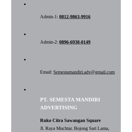
Admin-1:
0812-9863-9916
Admin-2:
0896-6938-0149
Email:
Semestamandiri.adv@gmail.com
PT. SEMESTA MANDIRI
ADVERTISING
Ruko Citra Sawangan Square
Jl. Raya Muchtar, Bojong Sari Lama,