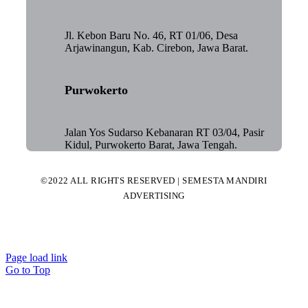
Jl. Kebon Baru No. 46, RT 01/06, Desa
Arjawinangun, Kab. Cirebon, Jawa Barat.
Purwokerto
Jalan Yos Sudarso Kebanaran RT 03/04, Pasir
Kidul, Purwokerto Barat, Jawa Tengah.
©2022 ALL RIGHTS RESERVED | SEMESTA MANDIRI
ADVERTISING
Page load link
Go to Top