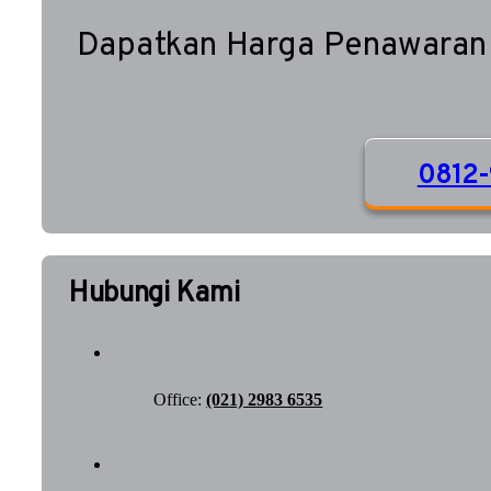
Dapatkan Harga Penawaran
0812-
Hubungi Kami
Office:
(021) 2983 6535