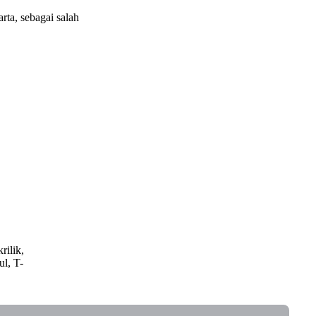
rta, sebagai salah
rilik,
ul, T-