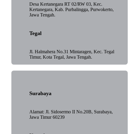
Desa Kertanegara RT 02/RW 03, Kec.
Kertanegara, Kab. Purbalingga, Purwokerto,
Jawa Tengah.
Tegal
Jl. Halmahera No.31 Mintaragen, Kec. Tegal
Timur, Kota Tegal, Jawa Tengah.
Surabaya
Alamat: Jl. Sidosermo II No.20B, Surabaya,
Jawa Timur 60239