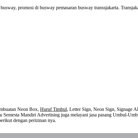
i busway, promosi di busway pemasaran busway transsjakarta. Transjaka
embuatan Neon Box,
Huruf Timbul
, Letter Sign, Neon Sign, Signage Ak
 itu Semesta Mandiri Advertising juga melayani jasa pasang Umbul-Umb
erikut dengan perizinan nya.