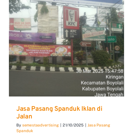
Jasa Pasang Spanduk Iklan di
Jalan
By
semestaadvertising
|
21/10/2025
|
Jasa Pasang
Spanduk