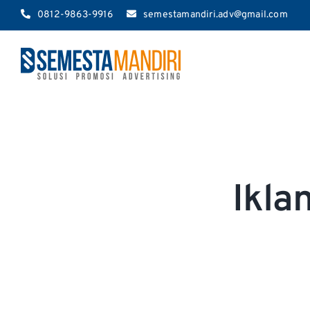
Skip
0812-9863-9916
semestamandiri.adv@gmail.com
to
content
Ikla