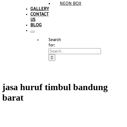
NEON BOX
GALLERY
CONTACT
US
BLOG
Search
for:
jasa huruf timbul bandung
barat