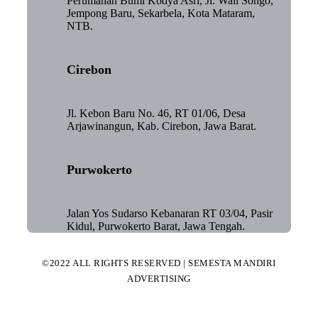
Perumahan Bumi Kodya Asri, Jl. Wali Songo,
Jempong Baru, Sekarbela, Kota Mataram,
NTB.
Cirebon
Jl. Kebon Baru No. 46, RT 01/06, Desa
Arjawinangun, Kab. Cirebon, Jawa Barat.
Purwokerto
Jalan Yos Sudarso Kebanaran RT 03/04, Pasir
Kidul, Purwokerto Barat, Jawa Tengah.
©2022 ALL RIGHTS RESERVED | SEMESTA MANDIRI
ADVERTISING