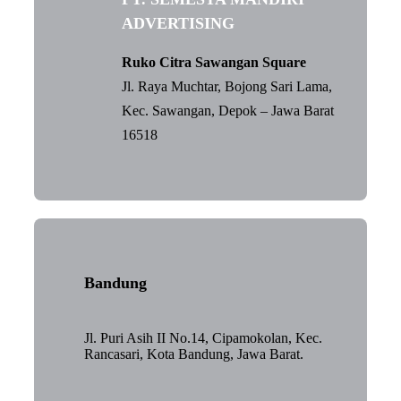
ADVERTISING
Ruko Citra Sawangan Square
Jl. Raya Muchtar, Bojong Sari Lama,
Kec. Sawangan, Depok – Jawa Barat
16518
Bandung
Jl. Puri Asih II No.14, Cipamokolan, Kec.
Rancasari, Kota Bandung, Jawa Barat.