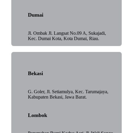
Dumai
Jl. Ombak Jl. Langsat No.09 A, Sukajadi,
Kec. Dumai Kota, Kota Dumai, Riau.
Bekasi
G. Goler, Jl. Setiamulya, Kec. Tarumajaya,
Kabupaten Bekasi, Jawa Barat.
Lombok