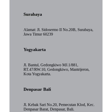
Surabaya
Alamat: Jl. Sidosermo II No.20B, Surabaya,
Jawa Timur 60239
Yogyakarta
Jl. Bantul, Gedongkiwo MJ.1/881,
RT.47/RW.10, Gedongkiwo, Mantrijeron,
Kota Yogyakarta.
Denpasar Bali
Jl. Kebak Sari No.20, Pemecutan Klod, Kec.
Denpasar Barat, Denpasar, Bali.