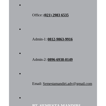
Office:
(021) 2983 6535
Admin-1:
0812-9863-9916
Admin-2:
0896-6938-0149
Email:
Semestamandiri.adv@gmail.com
PT. SEMESTA MANDIRI