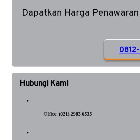
Dapatkan Harga Penawaran
0812-
Hubungi Kami
Office:
(021) 2983 6535