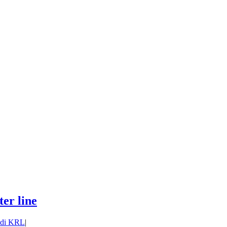
er line
 di KRL
|