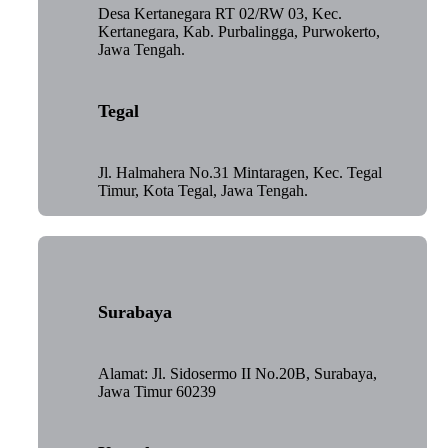
Desa Kertanegara RT 02/RW 03, Kec.
Kertanegara, Kab. Purbalingga, Purwokerto,
Jawa Tengah.
Tegal
Jl. Halmahera No.31 Mintaragen, Kec. Tegal
Timur, Kota Tegal, Jawa Tengah.
Surabaya
Alamat: Jl. Sidosermo II No.20B, Surabaya,
Jawa Timur 60239