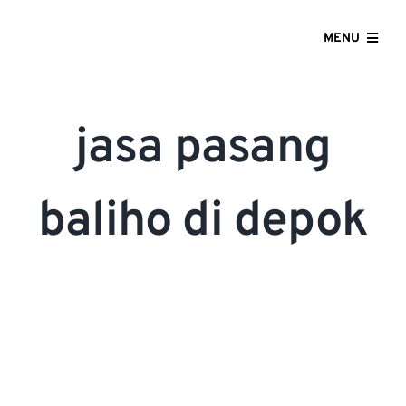
Skip
to
MENU
content
HOME
jasa pasang
ABOUT US
OUR SERVICES
baliho di depok
GALLERY
CONTACT US
BLOG