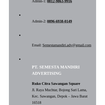
Admin-1:
0812-9863-9916
Admin-2:
0896-6938-0149
Email:
Semestamandiri.adv@gmail.com
PT. SEMESTA MANDIRI
ADVERTISING
Ruko Citra Sawangan Square
Jl. Raya Muchtar, Bojong Sari Lama,
Kec. Sawangan, Depok – Jawa Barat
16518