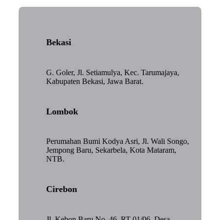
Bekasi
G. Goler, Jl. Setiamulya, Kec. Tarumajaya,
Kabupaten Bekasi, Jawa Barat.
Lombok
Perumahan Bumi Kodya Asri, Jl. Wali Songo,
Jempong Baru, Sekarbela, Kota Mataram,
NTB.
Cirebon
Jl. Kebon Baru No. 46, RT 01/06, Desa