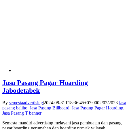
Jasa Pasang Pagar Hoarding
Jabodetabek
By
semestaadvertising
|
2024-08-31T18:36:45+07:00
02/02/2023
|
Jasa
pasang baliho
,
Jasa Pasang Billboard
,
Jasa Pasang Pagar Hoarding
,
Jasa Pasang T banner
|
Semesta mandiri advertising melayani jasa pembuatan dan pasang
pagar hoarding perumahan dan hoarding proyek wilayah