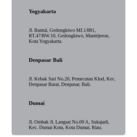
Yogyakarta
Jl. Bantul, Gedongkiwo MJ.1/881,
RT.47/RW.10, Gedongkiwo, Mantrijeron,
Kota Yogyakarta.
Denpasar Bali
Jl. Kebak Sari No.20, Pemecutan Klod, Kec.
Denpasar Barat, Denpasar, Bali.
Dumai
Jl. Ombak Jl. Langsat No.09 A, Sukajadi,
Kec. Dumai Kota, Kota Dumai, Riau.