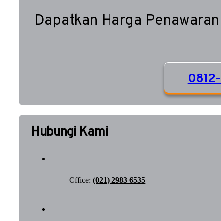
Dapatkan Harga Penawaran
0812-
Hubungi Kami
Office:
(021) 2983 6535