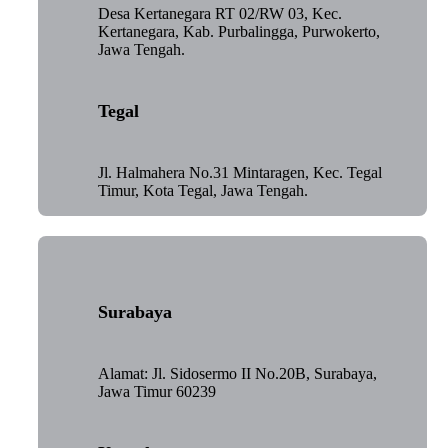
Desa Kertanegara RT 02/RW 03, Kec.
Kertanegara, Kab. Purbalingga, Purwokerto,
Jawa Tengah.
Tegal
Jl. Halmahera No.31 Mintaragen, Kec. Tegal
Timur, Kota Tegal, Jawa Tengah.
Surabaya
Alamat: Jl. Sidosermo II No.20B, Surabaya,
Jawa Timur 60239