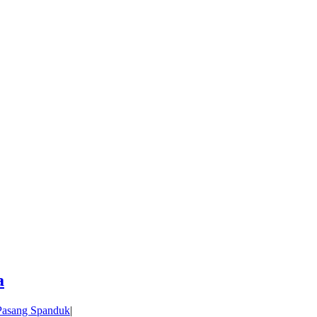
a
Pasang Spanduk
|