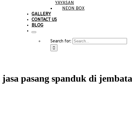
YAYASAN
NEON BOX
GALLERY
CONTACT US
BLOG
Search for:
jasa pasang spanduk di jembat