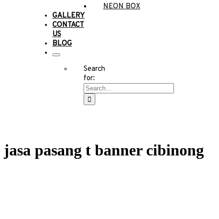
NEON BOX
GALLERY
CONTACT
US
BLOG
Search
for:
jasa pasang t banner cibinong