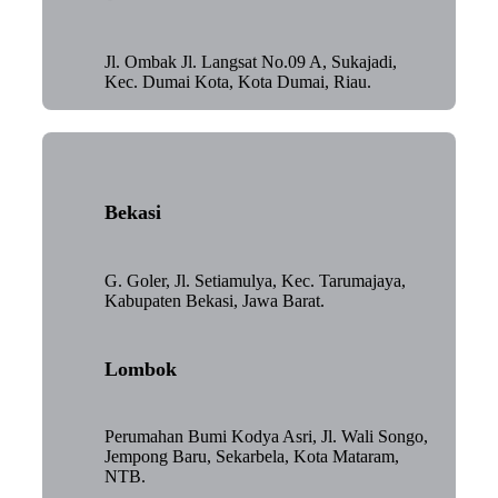
Jl. Ombak Jl. Langsat No.09 A, Sukajadi,
Kec. Dumai Kota, Kota Dumai, Riau.
Bekasi
G. Goler, Jl. Setiamulya, Kec. Tarumajaya,
Kabupaten Bekasi, Jawa Barat.
Lombok
Perumahan Bumi Kodya Asri, Jl. Wali Songo,
Jempong Baru, Sekarbela, Kota Mataram,
NTB.