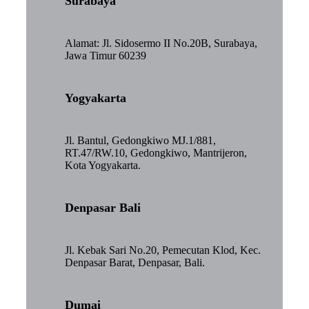
Surabaya
Alamat: Jl. Sidosermo II No.20B, Surabaya,
Jawa Timur 60239
Yogyakarta
Jl. Bantul, Gedongkiwo MJ.1/881,
RT.47/RW.10, Gedongkiwo, Mantrijeron,
Kota Yogyakarta.
Denpasar Bali
Jl. Kebak Sari No.20, Pemecutan Klod, Kec.
Denpasar Barat, Denpasar, Bali.
Dumai