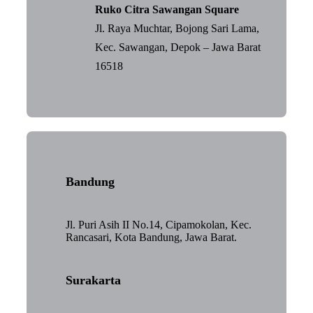
Ruko Citra Sawangan Square
Jl. Raya Muchtar, Bojong Sari Lama,
Kec. Sawangan, Depok – Jawa Barat
16518
Bandung
Jl. Puri Asih II No.14, Cipamokolan, Kec.
Rancasari, Kota Bandung, Jawa Barat.
Surakarta