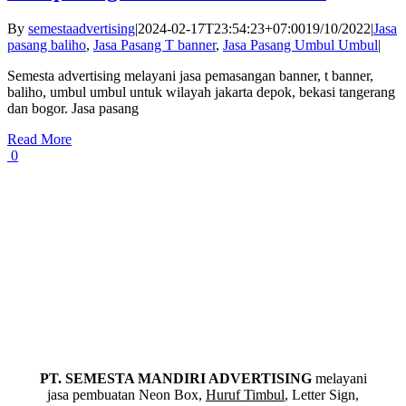
By
semestaadvertising
|
2024-02-17T23:54:23+07:00
19/10/2022
|
Jasa
pasang baliho
,
Jasa Pasang T banner
,
Jasa Pasang Umbul Umbul
|
Semesta advertising melayani jasa pemasangan banner, t banner,
baliho, umbul umbul untuk wilayah jakarta depok, bekasi tangerang
dan bogor. Jasa pasang
Read More
0
PT. SEMESTA MANDIRI ADVERTISING
melayani
jasa pembuatan Neon Box,
Huruf Timbul
, Letter Sign,