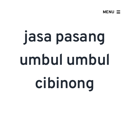
Skip
to
MENU
content
HOME
jasa pasang
ABOUT US
umbul umbul
OUR SERVICES
cibinong
GALLERY
CONTACT US
BLOG