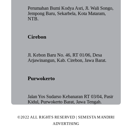
Perumahan Bumi Kodya Asri, Jl. Wali Songo,
Jempong Baru, Sekarbela, Kota Mataram,
NTB.
Cirebon
Jl. Kebon Baru No. 46, RT 01/06, Desa
Arjawinangun, Kab. Cirebon, Jawa Barat.
Purwokerto
Jalan Yos Sudarso Kebanaran RT 03/04, Pasir
Kidul, Purwokerto Barat, Jawa Tengah.
©2022 ALL RIGHTS RESERVED | SEMESTA MANDIRI
ADVERTISING