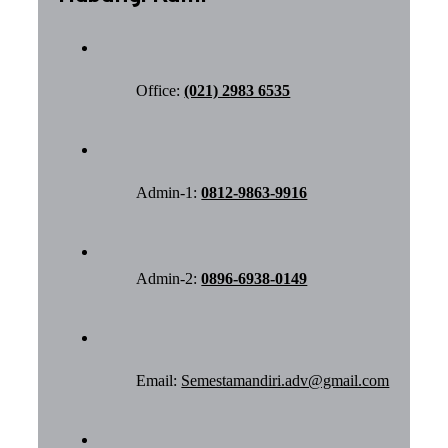
Office:
(021) 2983 6535
Admin-1:
0812-9863-9916
Admin-2:
0896-6938-0149
Email:
Semestamandiri.adv@gmail.com