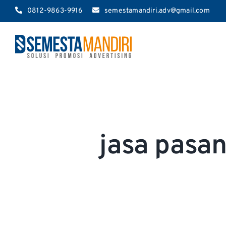
Skip
0812-9863-9916
semestamandiri.adv@gmail.com
to
content
jasa pasa