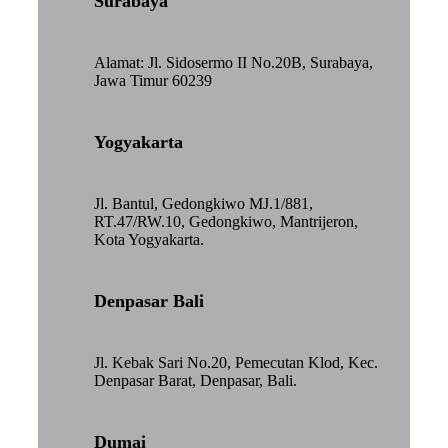
Surabaya
Alamat: Jl. Sidosermo II No.20B, Surabaya,
Jawa Timur 60239
Yogyakarta
Jl. Bantul, Gedongkiwo MJ.1/881,
RT.47/RW.10, Gedongkiwo, Mantrijeron,
Kota Yogyakarta.
Denpasar Bali
Jl. Kebak Sari No.20, Pemecutan Klod, Kec.
Denpasar Barat, Denpasar, Bali.
Dumai