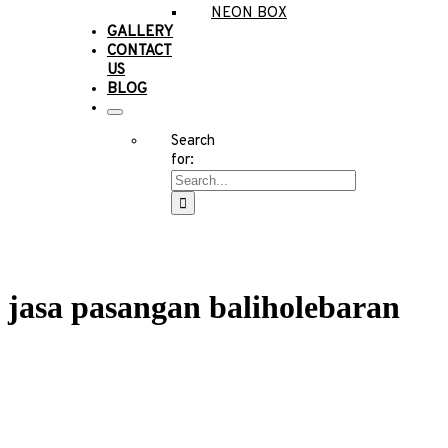
NEON BOX
GALLERY
CONTACT
US
BLOG
Search
for:
jasa pasangan baliholebaran