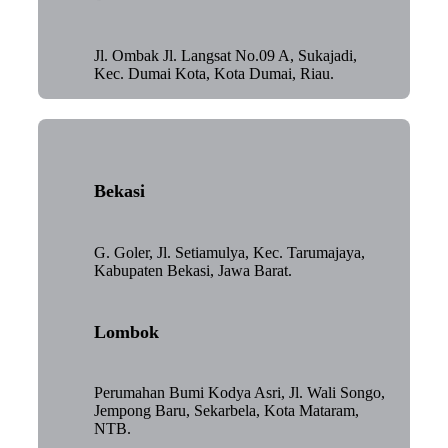
Jl. Ombak Jl. Langsat No.09 A, Sukajadi,
Kec. Dumai Kota, Kota Dumai, Riau.
Bekasi
G. Goler, Jl. Setiamulya, Kec. Tarumajaya,
Kabupaten Bekasi, Jawa Barat.
Lombok
Perumahan Bumi Kodya Asri, Jl. Wali Songo,
Jempong Baru, Sekarbela, Kota Mataram,
NTB.