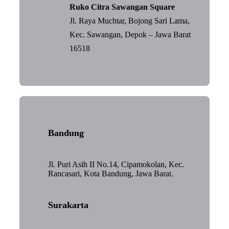
Ruko Citra Sawangan Square
Jl. Raya Muchtar, Bojong Sari Lama,
Kec. Sawangan, Depok – Jawa Barat
16518
Bandung
Jl. Puri Asih II No.14, Cipamokolan, Kec.
Rancasari, Kota Bandung, Jawa Barat.
Surakarta