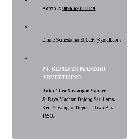
Admin-2:
0896-6938-0149
Email:
Semestamandiri.adv@gmail.com
PT. SEMESTA MANDIRI
ADVERTISING
Ruko Citra Sawangan Square
Jl. Raya Muchtar, Bojong Sari Lama,
Kec. Sawangan, Depok – Jawa Barat
16518