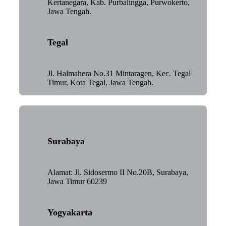
Kertanegara, Kab. Purbalingga, Purwokerto,
Jawa Tengah.
Tegal
Jl. Halmahera No.31 Mintaragen, Kec. Tegal
Timur, Kota Tegal, Jawa Tengah.
Surabaya
Alamat: Jl. Sidosermo II No.20B, Surabaya,
Jawa Timur 60239
Yogyakarta