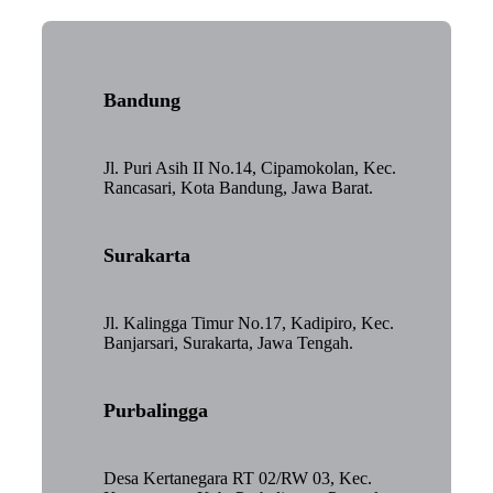
Bandung
Jl. Puri Asih II No.14, Cipamokolan, Kec.
Rancasari, Kota Bandung, Jawa Barat.
Surakarta
Jl. Kalingga Timur No.17, Kadipiro, Kec.
Banjarsari, Surakarta, Jawa Tengah.
Purbalingga
Desa Kertanegara RT 02/RW 03, Kec.