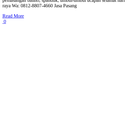
pemasangan baliho, spanduk, umbul-umbul ucapan selamat hari
raya Wa: 0812-8807-4660 Jasa Pasang
Read More
0