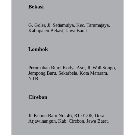
Bekasi
G. Goler, Jl. Setiamulya, Kec. Tarumajaya,
Kabupaten Bekasi, Jawa Barat.
Lombok
Perumahan Bumi Kodya Asri, Jl. Wali Songo,
Jempong Baru, Sekarbela, Kota Mataram,
NTB.
Cirebon
Jl. Kebon Baru No. 46, RT 01/06, Desa
Arjawinangun, Kab. Cirebon, Jawa Barat.