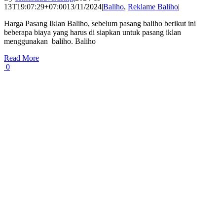
13T19:07:29+07:00
13/11/2024
|
Baliho
,
Reklame Baliho
|
Harga Pasang Iklan Baliho, sebelum pasang baliho berikut ini
beberapa biaya yang harus di siapkan untuk pasang iklan
menggunakan baliho. Baliho
Read More
0