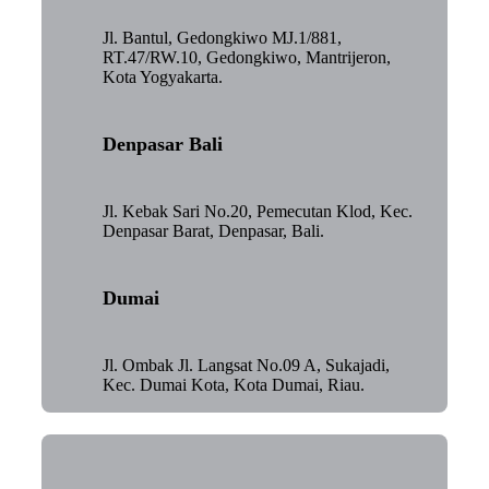
Jl. Bantul, Gedongkiwo MJ.1/881,
RT.47/RW.10, Gedongkiwo, Mantrijeron,
Kota Yogyakarta.
Denpasar Bali
Jl. Kebak Sari No.20, Pemecutan Klod, Kec.
Denpasar Barat, Denpasar, Bali.
Dumai
Jl. Ombak Jl. Langsat No.09 A, Sukajadi,
Kec. Dumai Kota, Kota Dumai, Riau.