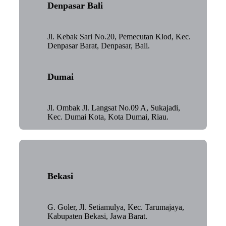
Denpasar Bali
Jl. Kebak Sari No.20, Pemecutan Klod, Kec.
Denpasar Barat, Denpasar, Bali.
Dumai
Jl. Ombak Jl. Langsat No.09 A, Sukajadi,
Kec. Dumai Kota, Kota Dumai, Riau.
Bekasi
G. Goler, Jl. Setiamulya, Kec. Tarumajaya,
Kabupaten Bekasi, Jawa Barat.