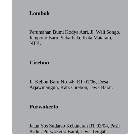
Lombok
Perumahan Bumi Kodya Asri, Jl. Wali Songo,
Jempong Baru, Sekarbela, Kota Mataram,
NTB.
Cirebon
Jl. Kebon Baru No. 46, RT 01/06, Desa
Arjawinangun, Kab. Cirebon, Jawa Barat.
Purwokerto
Jalan Yos Sudarso Kebanaran RT 03/04, Pasir
Kidul, Purwokerto Barat, Jawa Tengah.