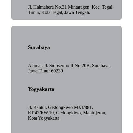
Jl. Halmahera No.31 Mintaragen, Kec. Tegal
Timur, Kota Tegal, Jawa Tengah.
Surabaya
Alamat: Jl. Sidosermo II No.20B, Surabaya,
Jawa Timur 60239
Yogyakarta
Jl. Bantul, Gedongkiwo MJ.1/881,
RT.47/RW.10, Gedongkiwo, Mantrijeron,
Kota Yogyakarta.