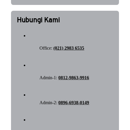
Hubungi Kami
Office:
(021) 2983 6535
Admin-1:
0812-9863-9916
Admin-2:
0896-6938-0149