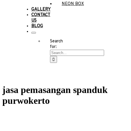
NEON BOX
GALLERY
CONTACT
US
BLOG
Search
for:
jasa pemasangan spanduk
purwokerto