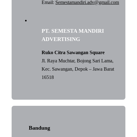
Email:
Semestamandiri.adv@gmail.com
PT. SEMESTA MANDIRI
ADVERTISING
Ruko Citra Sawangan Square
Jl. Raya Muchtar, Bojong Sari Lama,
Kec. Sawangan, Depok – Jawa Barat
16518
Bandung