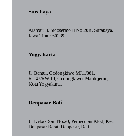
Surabaya
Alamat: Jl. Sidosermo II No.20B, Surabaya,
Jawa Timur 60239
Yogyakarta
Jl. Bantul, Gedongkiwo MJ.1/881,
RT.47/RW.10, Gedongkiwo, Mantrijeron,
Kota Yogyakarta.
Denpasar Bali
Jl. Kebak Sari No.20, Pemecutan Klod, Kec.
Denpasar Barat, Denpasar, Bali.