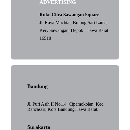
ADVERTISING
Ruko Citra Sawangan Square
Jl. Raya Muchtar, Bojong Sari Lama,
Kec. Sawangan, Depok – Jawa Barat
16518
Bandung
Jl. Puri Asih II No.14, Cipamokolan, Kec.
Rancasari, Kota Bandung, Jawa Barat.
Surakarta