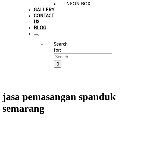
NEON BOX
GALLERY
CONTACT
US
BLOG
Search
for:
jasa pemasangan spanduk
semarang