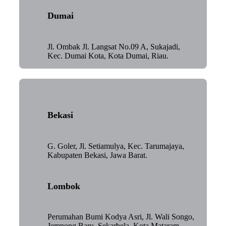
Dumai
Jl. Ombak Jl. Langsat No.09 A, Sukajadi,
Kec. Dumai Kota, Kota Dumai, Riau.
Bekasi
G. Goler, Jl. Setiamulya, Kec. Tarumajaya,
Kabupaten Bekasi, Jawa Barat.
Lombok
Perumahan Bumi Kodya Asri, Jl. Wali Songo,
Jempong Baru, Sekarbela, Kota Mataram,