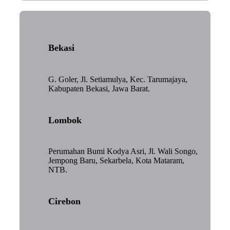
Bekasi
G. Goler, Jl. Setiamulya, Kec. Tarumajaya,
Kabupaten Bekasi, Jawa Barat.
Lombok
Perumahan Bumi Kodya Asri, Jl. Wali Songo,
Jempong Baru, Sekarbela, Kota Mataram,
NTB.
Cirebon