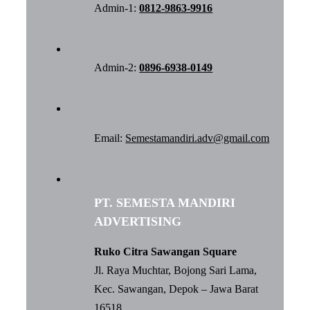
Admin-1:
0812-9863-9916
Admin-2:
0896-6938-0149
Email:
Semestamandiri.adv@gmail.com
PT. SEMESTA MANDIRI
ADVERTISING
Ruko Citra Sawangan Square
Jl. Raya Muchtar, Bojong Sari Lama,
Kec. Sawangan, Depok – Jawa Barat
16518