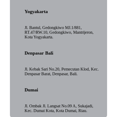
Yogyakarta
Jl. Bantul, Gedongkiwo MJ.1/881,
RT.47/RW.10, Gedongkiwo, Mantrijeron,
Kota Yogyakarta.
Denpasar Bali
Jl. Kebak Sari No.20, Pemecutan Klod, Kec.
Denpasar Barat, Denpasar, Bali.
Dumai
Jl. Ombak Jl. Langsat No.09 A, Sukajadi,
Kec. Dumai Kota, Kota Dumai, Riau.