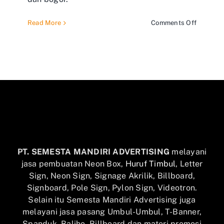
on
Read More
Comments Off
Jasa
Pembuat
dan
Pemasa
Billboar
Jabodet
PT. SEMESTA MANDIRI ADVERTISING
melayani
jasa pembuatan Neon Box,
Huruf Timbul
, Letter
Sign, Neon Sign, Signage Akrilik, Billboard,
Signboard, Pole Sign, Pylon Sign, Videotron.
Selain itu Semesta Mandiri Advertising juga
melayani jasa pasang Umbul-Umbul, T-Banner,
Spanduk, Baliho, Billboard dan materi promosi