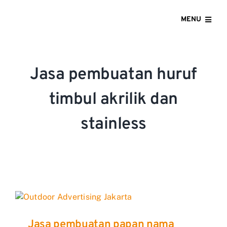
Skip
to
MENU
content
HOME
Jasa pembuatan huruf
ABOUT US
timbul akrilik dan
OUR SERVICES
stainless
GALLERY
CONTACT US
BLOG
Jasa pembuatan papan nama