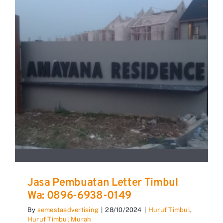
Jasa Pembuatan Letter Timbul
Wa: 0896-6938-0149
By
semestaadvertising
|
28/10/2024
|
Huruf Timbul
,
Huruf Timbul Murah