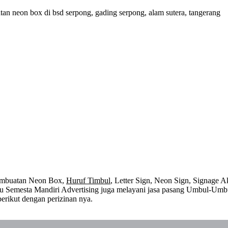
n neon box di bsd serpong, gading serpong, alam sutera, tangerang
embuatan Neon Box,
Huruf Timbul
, Letter Sign, Neon Sign, Signage Ak
 itu Semesta Mandiri Advertising juga melayani jasa pasang Umbul-Umb
erikut dengan perizinan nya.