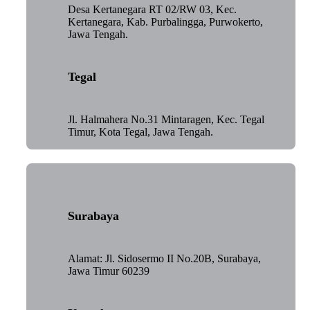
Desa Kertanegara RT 02/RW 03, Kec.
Kertanegara, Kab. Purbalingga, Purwokerto,
Jawa Tengah.
Tegal
Jl. Halmahera No.31 Mintaragen, Kec. Tegal
Timur, Kota Tegal, Jawa Tengah.
Surabaya
Alamat: Jl. Sidosermo II No.20B, Surabaya,
Jawa Timur 60239