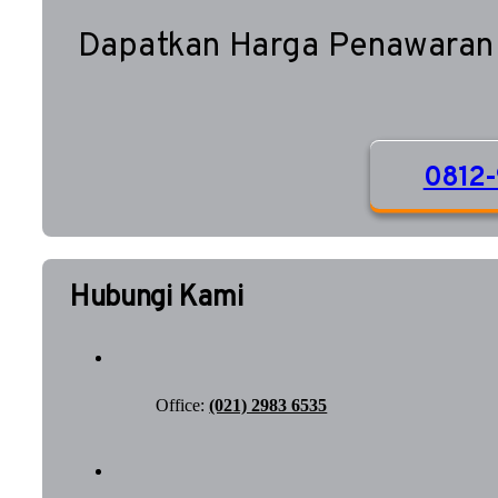
Dapatkan Harga Penawaran
0812-
Hubungi Kami
Office:
(021) 2983 6535