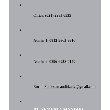
Office:
(021) 2983 6535
Admin-1:
0812-9863-9916
Admin-2:
0896-6938-0149
Email:
Semestamandiri.adv@gmail.com
PT. SEMESTA MANDIRI