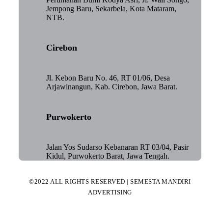
Jempong Baru, Sekarbela, Kota Mataram,
NTB.
Cirebon
Jl. Kebon Baru No. 46, RT 01/06, Desa
Arjawinangun, Kab. Cirebon, Jawa Barat.
Purwokerto
Jalan Yos Sudarso Kebanaran RT 03/04, Pasir
Kidul, Purwokerto Barat, Jawa Tengah.
©2022 ALL RIGHTS RESERVED | SEMESTA MANDIRI
ADVERTISING