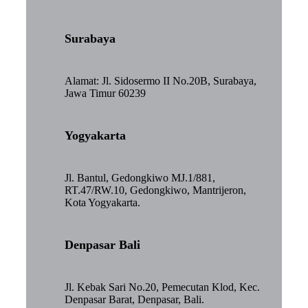
Surabaya
Alamat: Jl. Sidosermo II No.20B, Surabaya,
Jawa Timur 60239
Yogyakarta
Jl. Bantul, Gedongkiwo MJ.1/881,
RT.47/RW.10, Gedongkiwo, Mantrijeron,
Kota Yogyakarta.
Denpasar Bali
Jl. Kebak Sari No.20, Pemecutan Klod, Kec.
Denpasar Barat, Denpasar, Bali.