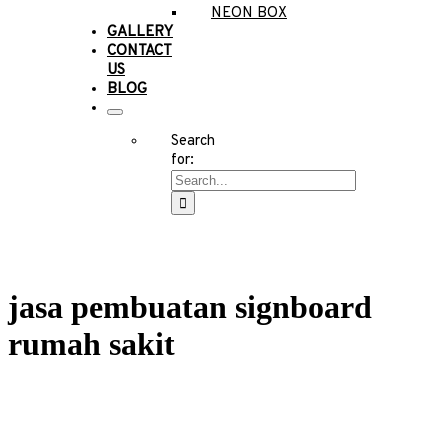
NEON BOX
GALLERY
CONTACT
US
BLOG
Search
for:
jasa pembuatan signboard
rumah sakit