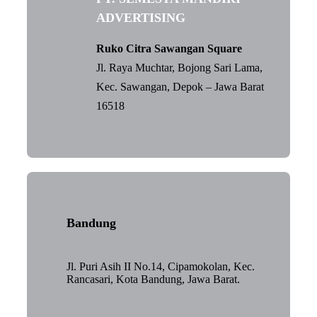
ADVERTISING
Ruko Citra Sawangan Square
Jl. Raya Muchtar, Bojong Sari Lama,
Kec. Sawangan, Depok – Jawa Barat
16518
Bandung
Jl. Puri Asih II No.14, Cipamokolan, Kec.
Rancasari, Kota Bandung, Jawa Barat.