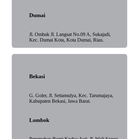
Dumai
Jl. Ombak Jl. Langsat No.09 A, Sukajadi,
Kec. Dumai Kota, Kota Dumai, Riau.
Bekasi
G. Goler, Jl. Setiamulya, Kec. Tarumajaya,
Kabupaten Bekasi, Jawa Barat.
Lombok
Perumahan Bumi Kodya Asri, Jl. Wali Songo,