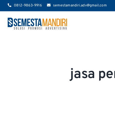
Skip
0812-9863-9916
semestamandiri.adv@gmail.com
to
content
jasa p