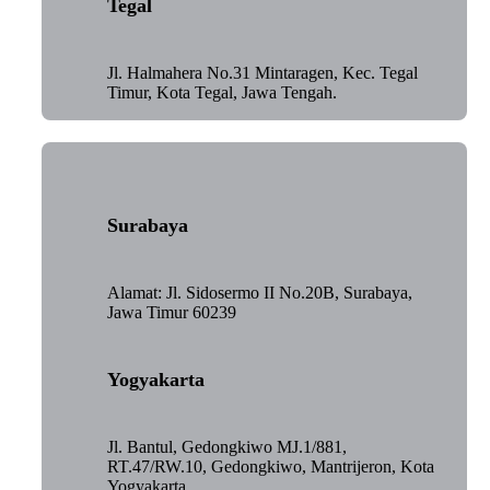
Tegal
Jl. Halmahera No.31 Mintaragen, Kec. Tegal
Timur, Kota Tegal, Jawa Tengah.
Surabaya
Alamat: Jl. Sidosermo II No.20B, Surabaya,
Jawa Timur 60239
Yogyakarta
Jl. Bantul, Gedongkiwo MJ.1/881,
RT.47/RW.10, Gedongkiwo, Mantrijeron, Kota
Yogyakarta.