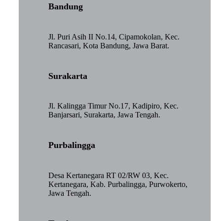
Bandung
Jl. Puri Asih II No.14, Cipamokolan, Kec.
Rancasari, Kota Bandung, Jawa Barat.
Surakarta
Jl. Kalingga Timur No.17, Kadipiro, Kec.
Banjarsari, Surakarta, Jawa Tengah.
Purbalingga
Desa Kertanegara RT 02/RW 03, Kec.
Kertanegara, Kab. Purbalingga, Purwokerto,
Jawa Tengah.