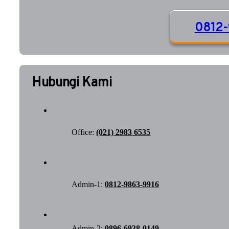
0812-
Hubungi Kami
Office:
(021) 2983 6535
Admin-1:
0812-9863-9916
Admin-2:
0896-6938-0149