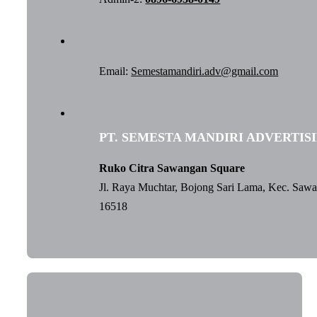
Email:
Semestamandiri.adv@gmail.com
PT. SEMESTA MANDIRI ADVERTIS
Ruko Citra Sawangan Square
Jl. Raya Muchtar, Bojong Sari Lama, Kec. Saw
16518