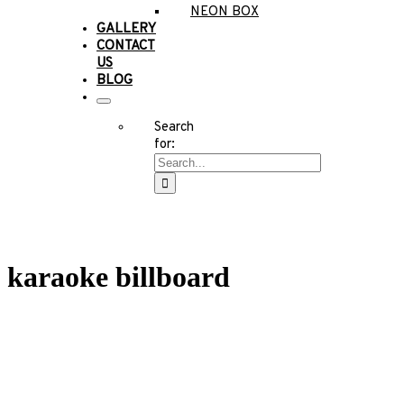
NEON BOX
GALLERY
CONTACT
US
BLOG
Search
for:
karaoke billboard