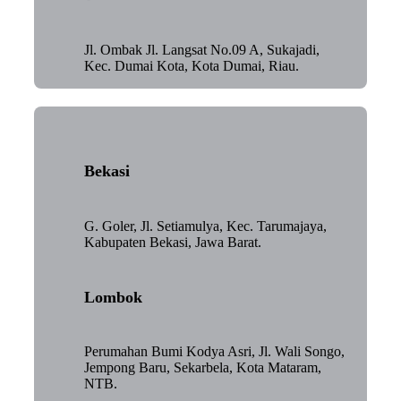
Jl. Ombak Jl. Langsat No.09 A, Sukajadi,
Kec. Dumai Kota, Kota Dumai, Riau.
Bekasi
G. Goler, Jl. Setiamulya, Kec. Tarumajaya,
Kabupaten Bekasi, Jawa Barat.
Lombok
Perumahan Bumi Kodya Asri, Jl. Wali Songo,
Jempong Baru, Sekarbela, Kota Mataram,
NTB.