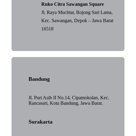
Ruko Citra Sawangan Square
Jl. Raya Muchtar, Bojong Sari Lama,
Kec. Sawangan, Depok – Jawa Barat
16518
Bandung
Jl. Puri Asih II No.14, Cipamokolan, Kec.
Rancasari, Kota Bandung, Jawa Barat.
Surakarta