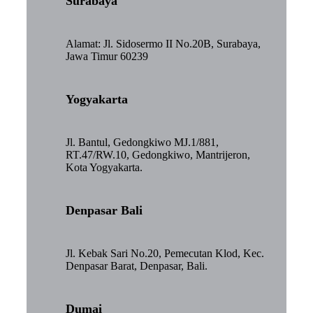
Surabaya
Alamat: Jl. Sidosermo II No.20B, Surabaya,
Jawa Timur 60239
Yogyakarta
Jl. Bantul, Gedongkiwo MJ.1/881,
RT.47/RW.10, Gedongkiwo, Mantrijeron,
Kota Yogyakarta.
Denpasar Bali
Jl. Kebak Sari No.20, Pemecutan Klod, Kec.
Denpasar Barat, Denpasar, Bali.
Dumai