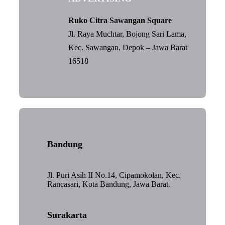
Ruko Citra Sawangan Square
Jl. Raya Muchtar, Bojong Sari Lama,
Kec. Sawangan, Depok – Jawa Barat
16518
Bandung
Jl. Puri Asih II No.14, Cipamokolan, Kec.
Rancasari, Kota Bandung, Jawa Barat.
Surakarta