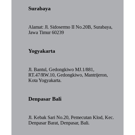
Surabaya
Alamat: Jl. Sidosermo II No.20B, Surabaya,
Jawa Timur 60239
Yogyakarta
Jl. Bantul, Gedongkiwo MJ.1/881,
RT.47/RW.10, Gedongkiwo, Mantrijeron,
Kota Yogyakarta.
Denpasar Bali
Jl. Kebak Sari No.20, Pemecutan Klod, Kec.
Denpasar Barat, Denpasar, Bali.