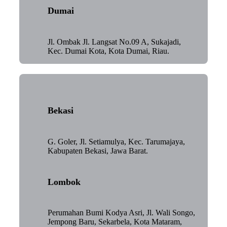
Dumai
Jl. Ombak Jl. Langsat No.09 A, Sukajadi,
Kec. Dumai Kota, Kota Dumai, Riau.
Bekasi
G. Goler, Jl. Setiamulya, Kec. Tarumajaya,
Kabupaten Bekasi, Jawa Barat.
Lombok
Perumahan Bumi Kodya Asri, Jl. Wali Songo,
Jempong Baru, Sekarbela, Kota Mataram,