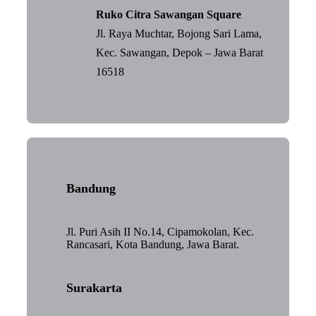
Ruko Citra Sawangan Square
Jl. Raya Muchtar, Bojong Sari Lama,
Kec. Sawangan, Depok – Jawa Barat
16518
Bandung
Jl. Puri Asih II No.14, Cipamokolan, Kec.
Rancasari, Kota Bandung, Jawa Barat.
Surakarta