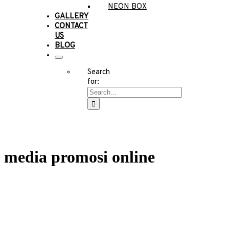
NEON BOX
GALLERY
CONTACT
US
BLOG
Search
for:
media promosi online