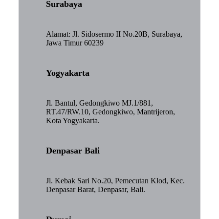
Surabaya
Alamat: Jl. Sidosermo II No.20B, Surabaya,
Jawa Timur 60239
Yogyakarta
Jl. Bantul, Gedongkiwo MJ.1/881,
RT.47/RW.10, Gedongkiwo, Mantrijeron,
Kota Yogyakarta.
Denpasar Bali
Jl. Kebak Sari No.20, Pemecutan Klod, Kec.
Denpasar Barat, Denpasar, Bali.