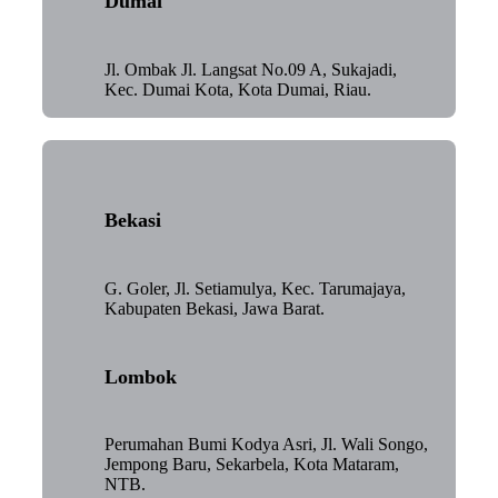
Dumai
Jl. Ombak Jl. Langsat No.09 A, Sukajadi,
Kec. Dumai Kota, Kota Dumai, Riau.
Bekasi
G. Goler, Jl. Setiamulya, Kec. Tarumajaya,
Kabupaten Bekasi, Jawa Barat.
Lombok
Perumahan Bumi Kodya Asri, Jl. Wali Songo,
Jempong Baru, Sekarbela, Kota Mataram,
NTB.