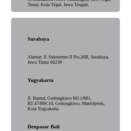
Timur, Kota Tegal, Jawa Tengah.
Surabaya
Alamat: Jl. Sidosermo II No.20B, Surabaya,
Jawa Timur 60239
Yogyakarta
Jl. Bantul, Gedongkiwo MJ.1/881,
RT.47/RW.10, Gedongkiwo, Mantrijeron,
Kota Yogyakarta.
Denpasar Bali