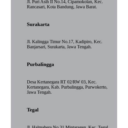
Jl. Puri Asih II No.14, Cipamokolan, Kec.
Rancasari, Kota Bandung, Jawa Barat.
Surakarta
Jl. Kalingga Timur No.17, Kadipiro, Kec.
Banjarsari, Surakarta, Jawa Tengah.
Purbalingga
Desa Kertanegara RT 02/RW 03, Kec.
Kertanegara, Kab. Purbalingga, Purwokerto,
Jawa Tengah.
Tegal
Jl. Halmahera No.31 Mintaragen, Kec. Tegal