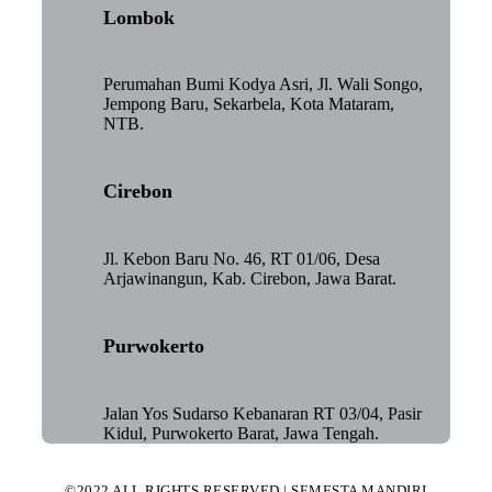
Lombok
Perumahan Bumi Kodya Asri, Jl. Wali Songo,
Jempong Baru, Sekarbela, Kota Mataram,
NTB.
Cirebon
Jl. Kebon Baru No. 46, RT 01/06, Desa
Arjawinangun, Kab. Cirebon, Jawa Barat.
Purwokerto
Jalan Yos Sudarso Kebanaran RT 03/04, Pasir
Kidul, Purwokerto Barat, Jawa Tengah.
©2022 ALL RIGHTS RESERVED | SEMESTA MANDIRI