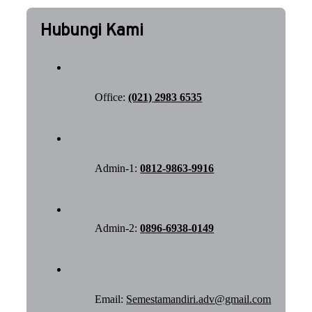
Hubungi Kami
Office:
(021) 2983 6535
Admin-1:
0812-9863-9916
Admin-2:
0896-6938-0149
Email:
Semestamandiri.adv@gmail.com