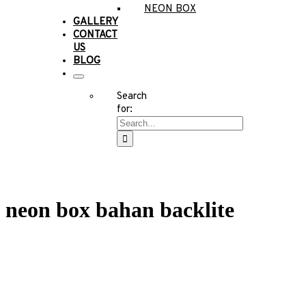
NEON BOX
GALLERY
CONTACT
US
BLOG
Search
for:
neon box bahan backlite