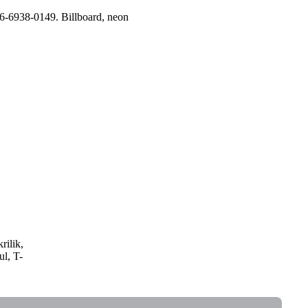
96-6938-0149. Billboard, neon
rilik,
ul, T-