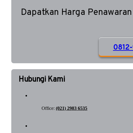
Dapatkan Harga Penawaran
0812-
Hubungi Kami
Office:
(021) 2983 6535