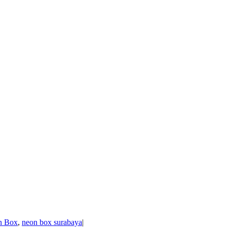
n Box
,
neon box surabaya
|