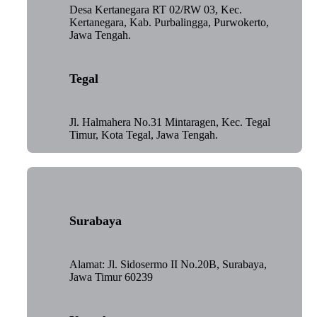
Desa Kertanegara RT 02/RW 03, Kec.
Kertanegara, Kab. Purbalingga, Purwokerto,
Jawa Tengah.
Tegal
Jl. Halmahera No.31 Mintaragen, Kec. Tegal
Timur, Kota Tegal, Jawa Tengah.
Surabaya
Alamat: Jl. Sidosermo II No.20B, Surabaya,
Jawa Timur 60239