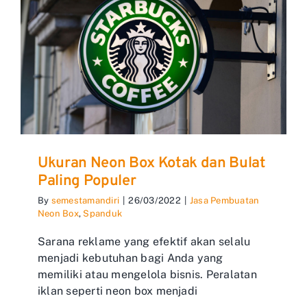
Ukuran Neon Box Kotak dan Bulat
Paling Populer
By
semestamandiri
|
26/03/2022
|
Jasa Pembuatan
Neon Box
,
Spanduk
Sarana reklame yang efektif akan selalu
menjadi kebutuhan bagi Anda yang
memiliki atau mengelola bisnis. Peralatan
iklan seperti neon box menjadi