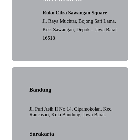
Ruko Citra Sawangan Square
Jl. Raya Muchtar, Bojong Sari Lama,
Kec. Sawangan, Depok – Jawa Barat
16518
Bandung
Jl. Puri Asih II No.14, Cipamokolan, Kec.
Rancasari, Kota Bandung, Jawa Barat.
Surakarta