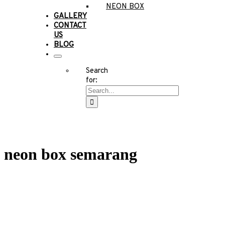
NEON BOX
GALLERY
CONTACT
US
BLOG
Search
for:
neon box semarang