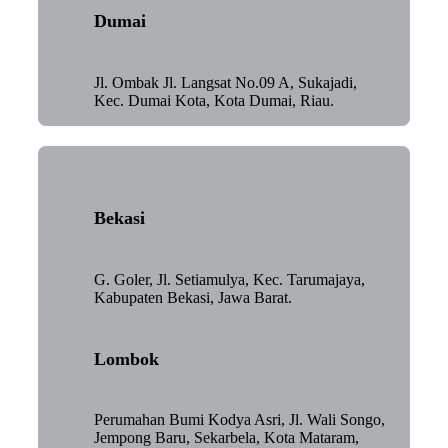
Dumai
Jl. Ombak Jl. Langsat No.09 A, Sukajadi,
Kec. Dumai Kota, Kota Dumai, Riau.
Bekasi
G. Goler, Jl. Setiamulya, Kec. Tarumajaya,
Kabupaten Bekasi, Jawa Barat.
Lombok
Perumahan Bumi Kodya Asri, Jl. Wali Songo,
Jempong Baru, Sekarbela, Kota Mataram,