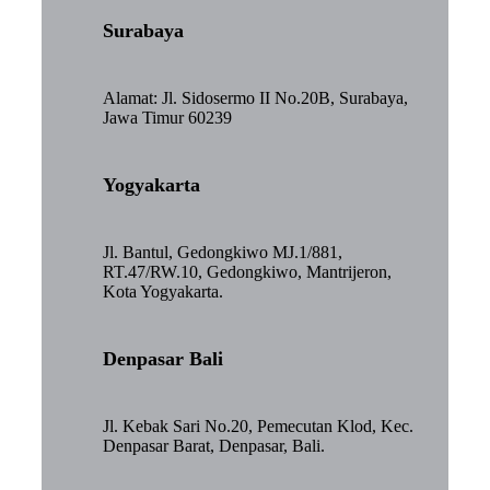
Surabaya
Alamat: Jl. Sidosermo II No.20B, Surabaya,
Jawa Timur 60239
Yogyakarta
Jl. Bantul, Gedongkiwo MJ.1/881,
RT.47/RW.10, Gedongkiwo, Mantrijeron,
Kota Yogyakarta.
Denpasar Bali
Jl. Kebak Sari No.20, Pemecutan Klod, Kec.
Denpasar Barat, Denpasar, Bali.